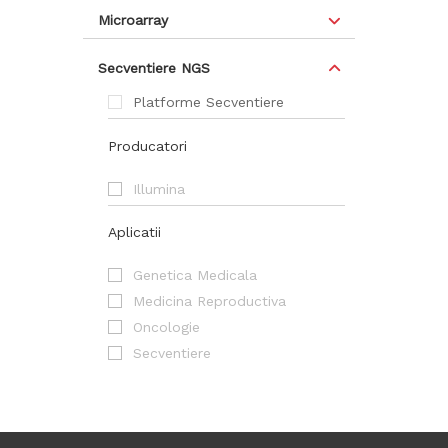
Microarray
Secventiere NGS
Platforme Secventiere
Producatori
Illumina
Aplicatii
Genetica Medicala
Medicina Reproductiva
Oncologie
Secventiere