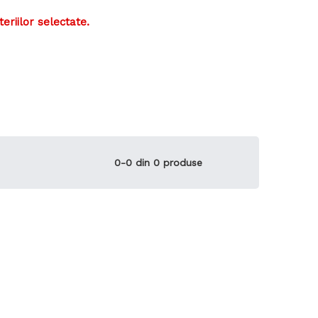
teriilor selectate.
0-0 din 0 produse