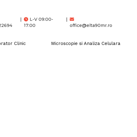
|
L-V 09:00-
|
22694
17:00
office@elta90mr.ro
rator Clinic
Microscopie si Analiza Celulara