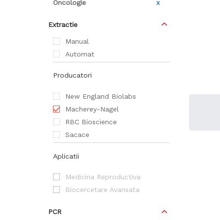
Oncologie
x
Extractie
Manual
Automat
Producatori
New England Biolabs
Macherey-Nagel
RBC Bioscience
Sacace
Aplicatii
Medicina Reproductiva
Biocercetare Avansata
PCR